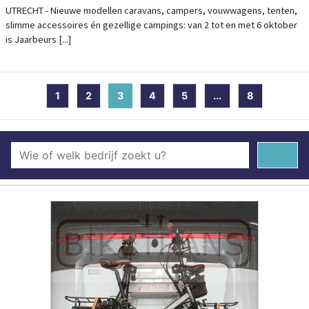
JAARBEURS
UTRECHT - Nieuwe modellen caravans, campers, vouwwagens, tenten,
slimme accessoires én gezellige campings: van 2 tot en met 6 oktober
is Jaarbeurs [...]
1
2
3
(current)
4
5
...
8