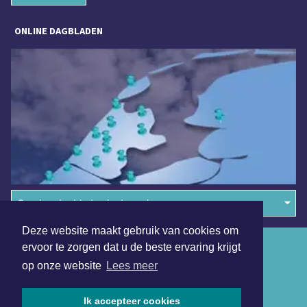
ONLINE DAGBLADEN
Overige dagbladen in de regio
Deze website maakt gebruik van cookies om
Algemene voorwaarden
ervoor te zorgen dat u de beste ervaring krijgt
op onze website
Lees meer
Disclaimer
Privacy Statement
Ik accepteer cookies