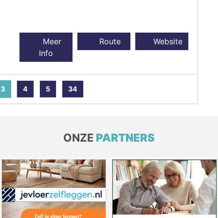
Meer
Route
Website
Info
3
4
5
34
ONZE
PARTNERS