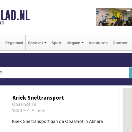
LAD.NL
nd
e
Regionaal
Specials
Sport
Uitgaan
Vacatures
Contact
Kriek Sneltransport
Opaalhof 19
1339 HZ Almere
Kriek Sneltransport aan de Opaalhof in Almere