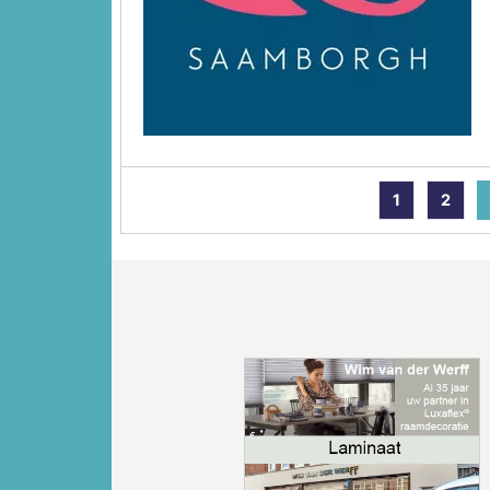
1
2
Vorige