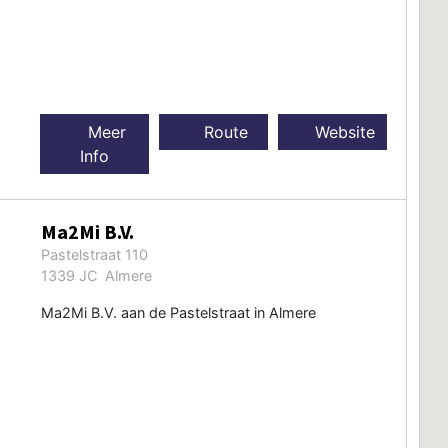
Meer
Route
Website
Info
Ma2Mi B.V.
Pastelstraat 110
1339 JC Almere
Ma2Mi B.V. aan de Pastelstraat in Almere