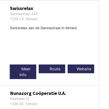
Swissrelax
Siennastraat 243
1339 CX Almere
Swissrelax aan de Siennastraat in Almere
Meer
Route
Website
Info
Nunazorg Coöperatie U.A.
Paletlaan 31
1339 AE Almere