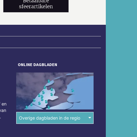
ONLINE DAGBLADEN
f en
van
.
Overige dagbladen in de regio