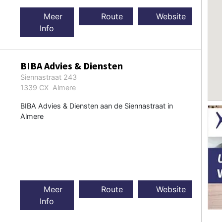
Meer
Route
Website
Info
BIBA Advies & Diensten
Siennastraat 243
1339 CX Almere
BIBA Advies & Diensten aan de Siennastraat in
Almere
Meer
Route
Website
Info