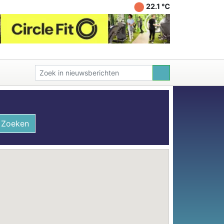
22.1 ℃
Zoeken