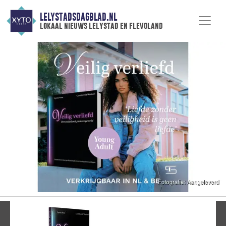
LELYSTADSDAGBLAD.NL
lokaal nieuws lelystad en flevoland