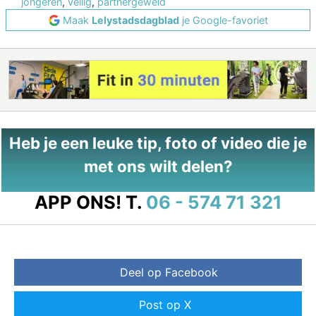
jongeren
,
veilig
,
partnergeweld
Maak
Lelystadsdagblad
je Google-favoriet
Heb je een leuke tip, foto of video die je
met ons wilt delen?
APP ONS!
T.
06 - 574 71 321
Deel op Facebook
Post op X