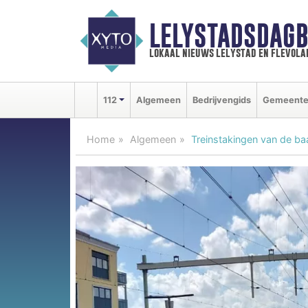
LELYSTADSDAGB
lokaal nieuws lelystad en flevola
112
Algemeen
Bedrijvengids
Gemeent
Home
Algemeen
Treinstakingen van de b