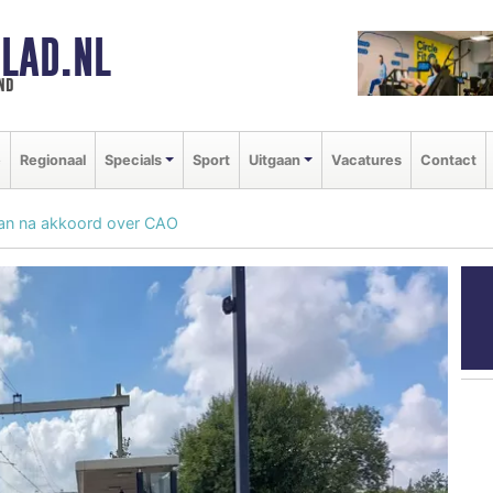
LAD.NL
nd
e
Regionaal
Specials
Sport
Uitgaan
Vacatures
Contact
aan na akkoord over CAO