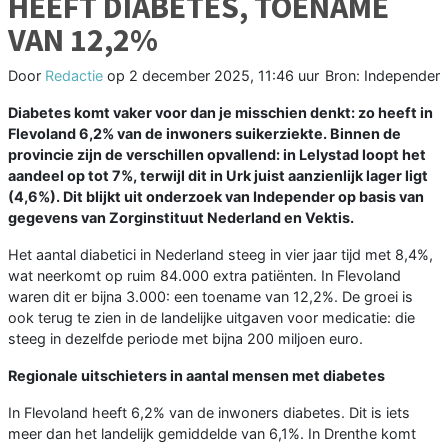
HEEFT DIABETES, TOENAME
VAN 12,2%
Door
Redactie
op
2 december 2025, 11:46 uur
Bron: Independer
Diabetes komt vaker voor dan je misschien denkt: zo heeft in
Flevoland 6,2% van de inwoners suikerziekte. Binnen de
provincie zijn de verschillen opvallend: in Lelystad loopt het
aandeel op tot 7%, terwijl dit in Urk juist aanzienlijk lager ligt
(4,6%). Dit blijkt uit onderzoek van Independer op basis van
gegevens van Zorginstituut Nederland en Vektis.
Het aantal diabetici in Nederland steeg in vier jaar tijd met 8,4%,
wat neerkomt op ruim 84.000 extra patiënten. In Flevoland
waren dit er bijna 3.000: een toename van 12,2%. De groei is
ook terug te zien in de landelijke uitgaven voor medicatie: die
steeg in dezelfde periode met bijna 200 miljoen euro.
Regionale uitschieters in aantal mensen met diabetes
In Flevoland heeft 6,2% van de inwoners diabetes. Dit is iets
meer dan het landelijk gemiddelde van 6,1%. In Drenthe komt