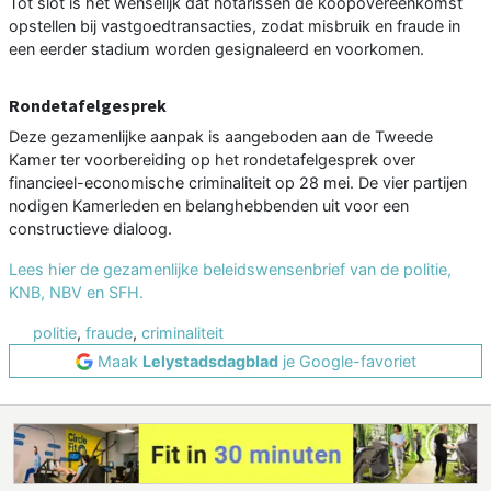
Tot slot is het wenselijk dat notarissen de koopovereenkomst
opstellen bij vastgoedtransacties, zodat misbruik en fraude in
een eerder stadium worden gesignaleerd en voorkomen.
Rondetafelgesprek
Deze gezamenlijke aanpak is aangeboden aan de Tweede
Kamer ter voorbereiding op het rondetafelgesprek over
financieel-economische criminaliteit op 28 mei. De vier partijen
nodigen Kamerleden en belanghebbenden uit voor een
constructieve dialoog.
Lees hier de gezamenlijke beleidswensenbrief van de politie,
KNB, NBV en SFH.
politie
,
fraude
,
criminaliteit
Maak
Lelystadsdagblad
je Google-favoriet