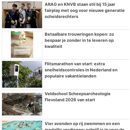
ARAG en KNVB staan stil bij 15 jaar
fairplay met oog voor nieuwe generatie
scheidsrechters
Betaalbare trouwringen kopen: zo
bespaar je zonder in te leveren op
kwaliteit
Flitsmarathon van start: extra
snelheidscontroles in Nederland en
populaire vakantielanden
Veldschool Scheepsarcheologie
Flevoland 2026 van start
Vier avonden op rij zwemmen en een
medaille verdienen; schrijf je in voor de