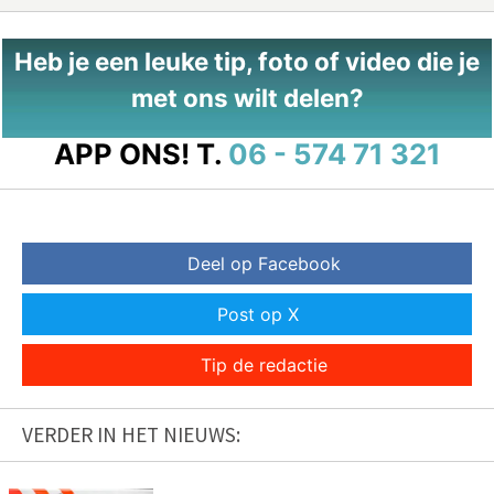
Heb je een leuke tip, foto of video die je
met ons wilt delen?
APP ONS!
T.
06 - 574 71 321
Deel op Facebook
Post op X
Tip de redactie
VERDER IN HET NIEUWS: