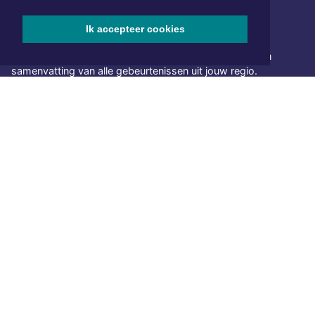
Ik accepteer cookies
NIEUWSBRIEF AANMELDEN
Schrijf je in voor onze nieuwsbrief en krijg wekelijks een
samenvatting van alle gebeurtenissen uit jouw regio.
Aanmelden
ONLINE DAGBLADEN