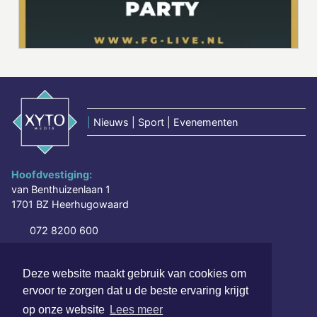
|
Nieuws | Sport | Evenementen
Hoofdvestiging:
van Benthuizenlaan 1
1701 BZ Heerhugowaard
072 8200 600
redactie@xyto.nl
www.xyto.nl
Deze website maakt gebruik van cookies om
ervoor te zorgen dat u de beste ervaring krijgt
SOCIAL MEDIA
op onze website
Lees meer