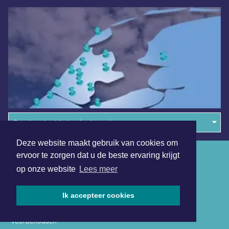
Overige dagbladen in de regio
Deze website maakt gebruik van cookies om
Algemene voorwaarden
ervoor te zorgen dat u de beste ervaring krijgt
op onze website
Lees meer
Disclaimer
Privacy Statement
Ik accepteer cookies
Copyright (c) 2026 | Lelystadsdagblad.nl - Alle rechten
voorbehouden