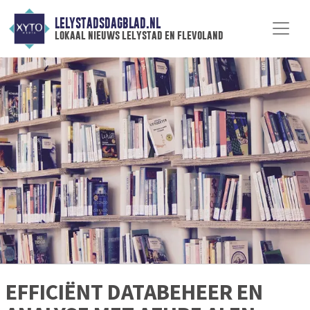
LELYSTADSDAGBLAD.NL
lokaal nieuws lelystad en flevoland
EFFICIËNT DATABEHEER EN