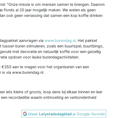
and: "Onze missie is om mensen samen te brengen. Daarom
nje Fonds al 20 jaar mogelijk maken. We weten als geen
 dan ook geen verrassing dat samen een kop koffie drinken
ndagpakket aanvragen via
www.burendag.nl
. Het pakket
t tussen buren stimuleren, zoals een buurtspel, buurtbingo,
evuld met decoratie en natuurlijk koffie voor een gezellig
atie opdoen voor leuke burendagactiviteiten.
ot €350 aan te vragen voor het organiseren van een
r is via www.burendag.nl.
r iets kleins of groots, loop eens bij elkaar binnen en leer
 een recordeditie waarin ontmoeting en verbondenheid
Maak
Lelystadsdagblad
je Google-favoriet