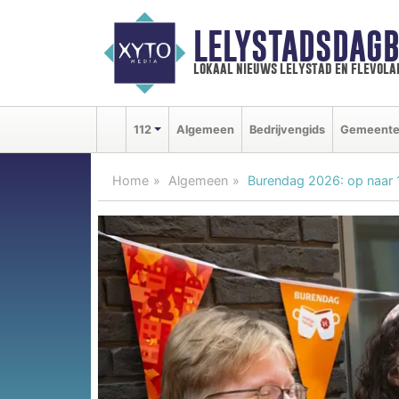
LELYSTADSDAGB
lokaal nieuws lelystad en flevola
112
Algemeen
Bedrijvengids
Gemeent
Home
Algemeen
Burendag 2026: op naar 1