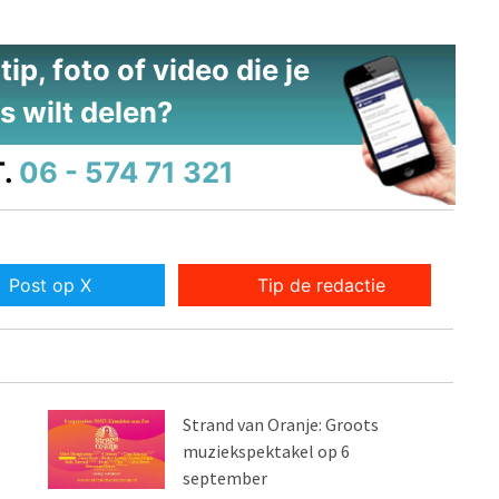
ip, foto of video die je
s wilt delen?
.
06 - 574 71 321
Post op X
Tip de redactie
Strand van Oranje: Groots
muziekspektakel op 6
september