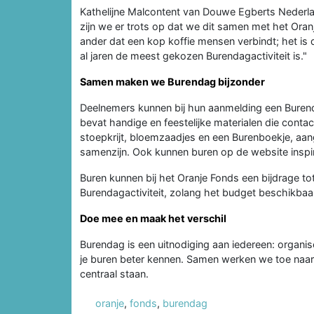
Kathelijne Malcontent van Douwe Egberts Nederl
zijn we er trots op dat we dit samen met het Ora
ander dat een kop koffie mensen verbindt; het is
al jaren de meest gekozen Burendagactiviteit is."
Samen maken we Burendag bijzonder
Deelnemers kunnen bij hun aanmelding een Bure
bevat handige en feestelijke materialen die contac
stoepkrijt, bloemzaadjes en een Burenboekje, aang
samenzijn. Ook kunnen buren op de website inspir
Buren kunnen bij het Oranje Fonds een bijdrage t
Burendagactiviteit, zolang het budget beschikbaa
Doe mee en maak het verschil
Burendag is een uitnodiging aan iedereen: organisee
je buren beter kennen. Samen werken we toe naar
centraal staan.
oranje
,
fonds
,
burendag