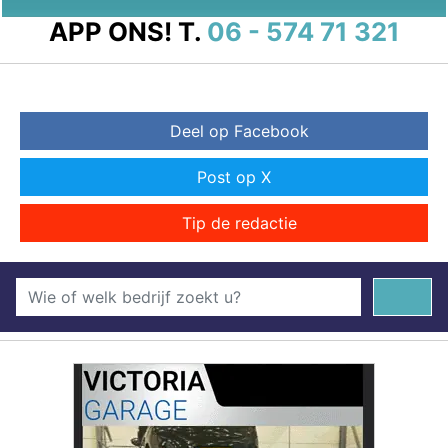
APP ONS!
T.
06 - 574 71 321
Deel op Facebook
Post op X
Tip de redactie