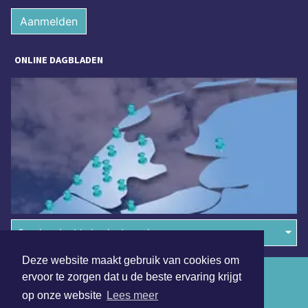
Aanmelden
ONLINE DAGBLADEN
Overige dagbladen in de regio
Deze website maakt gebruik van cookies om
Algemene voorwaarden
ervoor te zorgen dat u de beste ervaring krijgt
op onze website
Lees meer
Disclaimer