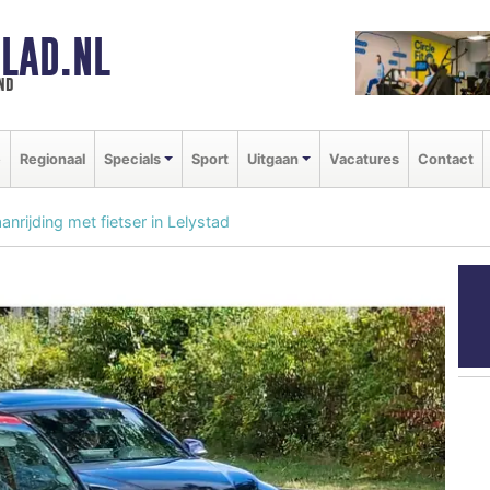
LAD.NL
nd
e
Regionaal
Specials
Sport
Uitgaan
Vacatures
Contact
rijding met fietser in Lelystad