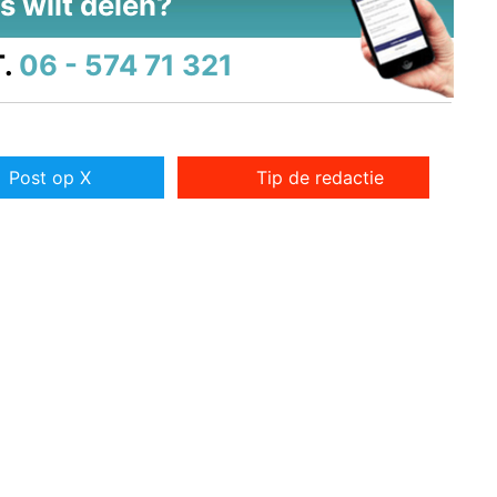
s wilt delen?
.
06 - 574 71 321
Post op X
Tip de redactie