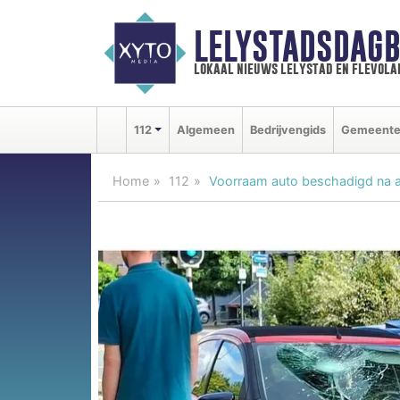
LELYSTADSDAGB
lokaal nieuws lelystad en flevola
112
Algemeen
Bedrijvengids
Gemeent
Home
112
Voorraam auto beschadigd na aan