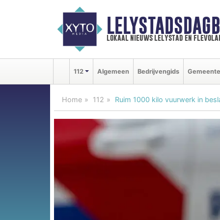
LELYSTADSDAGB
lokaal nieuws lelystad en flevola
112
Algemeen
Bedrijvengids
Gemeent
Home
112
Ruim 1000 kilo vuurwerk in be