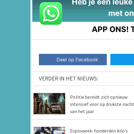
Heb je een leuke t
met on
APP ONS!
T
Deel op Facebook
VERDER IN HET NIEUWS:
Politie bereidt zich opnieuw
intensief voor op drukste nach
van het jaar
Exploweek: honderden kilo’s