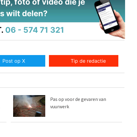
ip, foto of video die je
s wilt delen?
.
06 - 574 71 321
Post op X
Tip de redactie
Pas op voor de gevaren van
t
vuurwerk