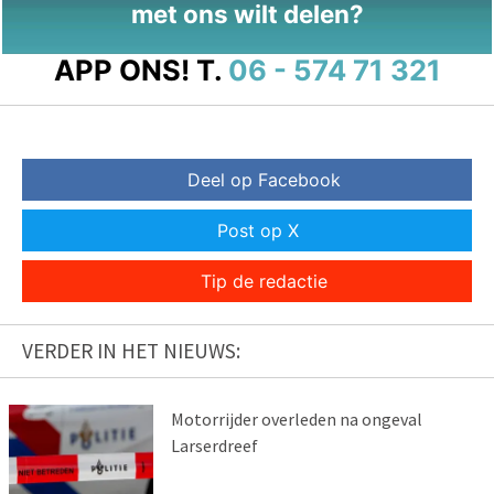
met ons wilt delen?
APP ONS!
T.
06 - 574 71 321
Deel op Facebook
Post op X
Tip de redactie
VERDER IN HET NIEUWS:
Motorrijder overleden na ongeval
Larserdreef