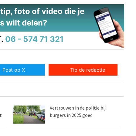
ip, foto of video die je
s wilt delen?
.
06 - 574 71 321
Post op X
Tip de redactie
Vertrouwen in de politie bij
t
burgers in 2025 goed