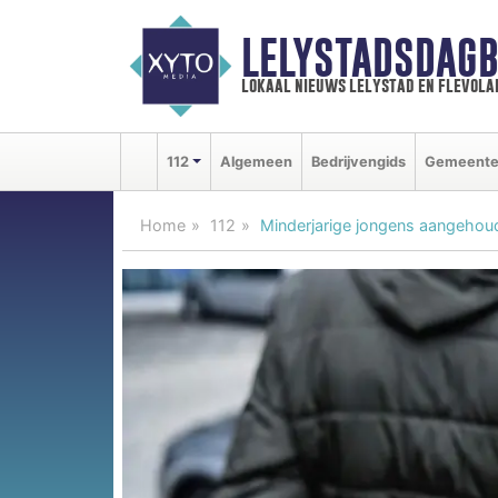
LELYSTADSDAGB
lokaal nieuws lelystad en flevola
112
Algemeen
Bedrijvengids
Gemeent
Home
112
Minderjarige jongens aangehou