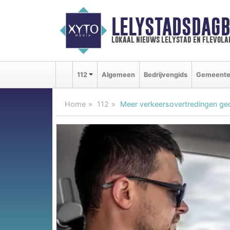
LELYSTADSDAGB
lokaal nieuws lelystad en flevola
112
Algemeen
Bedrijvengids
Gemeent
Home
112
Meer verkeersovertredingen gec