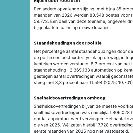
Rijden door rood licht
Een andere opvallende stijging, met bijna 35 procen
maanden van 2026 werden 80.548 boetes voor rijd
59.772. Een deel van deze toename, ongeveer drie
bijgeplaatste palen op nieuwe locaties.
Staandehoudingen door politie
Het percentage aantal staandehoudingen door de p
de politie een bestuurder fysiek op de weg, in te
kenteken worden verstuurd. 8,3 procent van het t
staandehouding , 2.369.133 automatisch op kent
gestegen aantal overtredingen waarbij geconstate
steeg met 8,3 procent naar 11.594 (2025: 10.701)
Snelheidsovertredingen omhoog
Snelheidsovertredingen blijven de meeste voork
snelheidsovertredingen was namelijk: 1.806.028 (1
omdat apparatuur werd vervangen. Het aantal over
die van 2025. Wél zaten hierbij 17.728 overtredin
eerste maanden van 2025 nog niet vastgesteld.