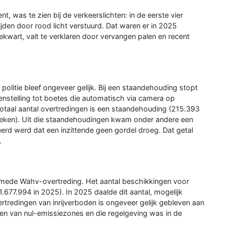
t, was te zien bij de verkeerslichten: in de eerste vier
en door rood licht verstuurd. Dat waren er in 2025
kwart, valt te verklaren door vervangen palen en recent
olitie bleef ongeveer gelijk. Bij een staandehouding stopt
genstelling tot boetes die automatisch via camera op
otaal aantal overtredingen is een staandehouding (215.393
eken). Uit die staandehoudingen kwam onder andere een
erd werd dat een inzittende geen gordel droeg. Dat getal
.
omede Wahv-overtreding. Het aantal beschikkingen voor
.677.994 in 2025). In 2025 daalde dit aantal, mogelijk
tredingen van inrijverboden is ongeveer gelijk gebleven aan
gen van nul-emissiezones en die regelgeving was in de