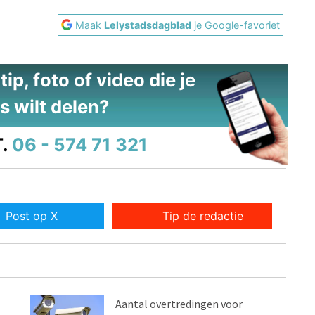
Maak
Lelystadsdagblad
je Google-favoriet
ip, foto of video die je
s wilt delen?
.
06 - 574 71 321
Post op X
Tip de redactie
Aantal overtredingen voor