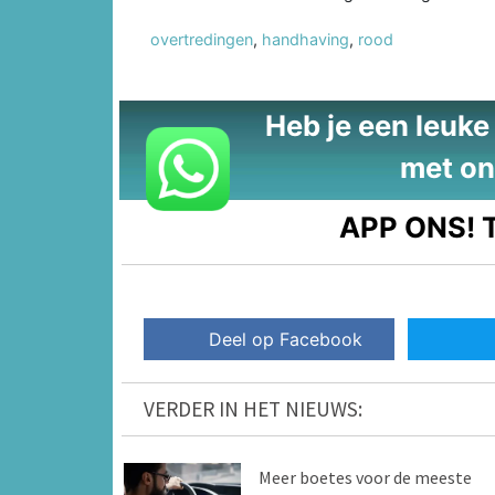
overtredingen
,
handhaving
,
rood
Heb je een leuke t
met on
APP ONS!
T
Deel op Facebook
VERDER IN HET NIEUWS:
Meer boetes voor de meeste