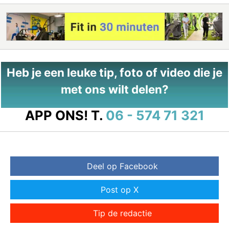
Heb je een leuke tip, foto of video die je
met ons wilt delen?
APP ONS!
T.
06 - 574 71 321
Deel op Facebook
Post op X
Tip de redactie