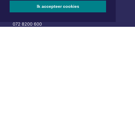
Hoofdvestiging:
van Benthuizenlaan 1
Ik accepteer cookies
1701 BZ Heerhugowaard
072 8200 600
redactie@xyto.nl
www.xyto.nl
SOCIAL MEDIA
NIEUWSBRIEF AANMELDEN
Schrijf je in voor onze nieuwsbrief en krijg wekelijks een
samenvatting van alle gebeurtenissen uit jouw regio.
Aanmelden
ONLINE DAGBLADEN