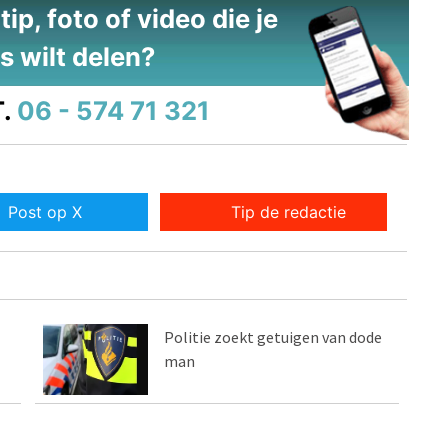
ip, foto of video die je
s wilt delen?
.
06 - 574 71 321
Post op X
Tip de redactie
Politie zoekt getuigen van dode
man