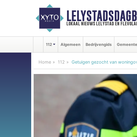
LELYSTADSDAGB
lokaal nieuws lelystad en flevola
112
Algemeen
Bedrijvengids
Gemeent
Home
112
Getuigen gezocht van woningov