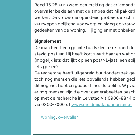
Rond 16.25 uur kwam een melding dat er iemand 
overvaller belde aan met de smoes dat hij pakket
werken. De vrouw die opendeed probeerde zich n
vuurwapen gelijkend voorwerp en sloeg de vrouw.
gedeelten van de woning. Hij ging er met onbeken
Signalement
De man heeft een getinte huidskleur en is rond de 
stevig postuur. Hij heeft kort zwart haar en wat o
(mogelijk iets dat lijkt op een postNL-jas), een s
Iets gezien?
De recherche heeft uitgebreid buurtonderzoek ged
toch nog mensen die iets opvallends hebben gezi
dit nog niet hebben gedeeld met de politie. Wij vr
er nog mensen zijn die over camerabeelden besch
op met de recherche in Lelystad via 0900-8844 
via 0800-7000 of
www.meldmisdaadanoniem.nl
.
woning
,
overvaller