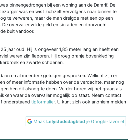
was binnengedrongen bij een woning aan de Damrif. De
bezorger was en wist zichzelf vervolgens naar binnen te
og te verweren, maar de man dreigde met een op een
 De overvaller wilde geld en sieraden en doorzocht
de buit vandoor.
25 jaar oud. Hij is ongeveer 1,85 meter lang en heeft een
pviel waren zijn flaporen. Hij droeg oranje bovenkleding
pijkerbroek en zwarte schoenen.
aan en al meerdere getuigen gesproken. Wellicht zijn er
en of meer informatie hebben over de verdachte, maar nog
agen hen dit alsnog te doen. Verder horen wij het graag als
ikken waar de overvaller mogelijk op staat. Neem contact
of onderstaand
tipformulier
. U kunt zich ook anoniem melden
Maak
Lelystadsdagblad
je Google-favoriet