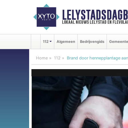
LELYSTADSDAGB
lokaal nieuws lelystad en flevola
112
Algemeen
Bedrijvengids
Gemeent
Home
112
Brand door hennepplantage aan