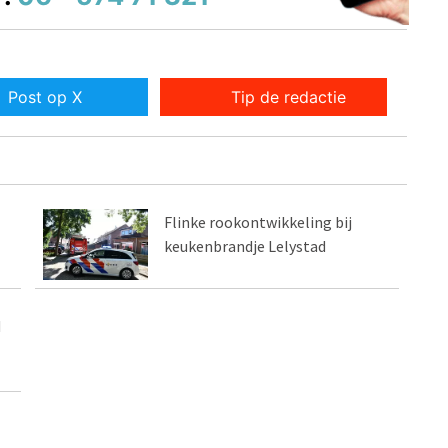
Post op X
Tip de redactie
Flinke rookontwikkeling bij
keukenbrandje Lelystad
d