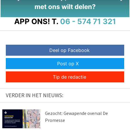
met ons wilt delen?
APP ONS!
T.
06 - 574 71 321
Deel op Facebook
Post op X
Tip de redactie
VERDER IN HET NIEUWS:
Gezocht: Gewapende overval De
Promesse