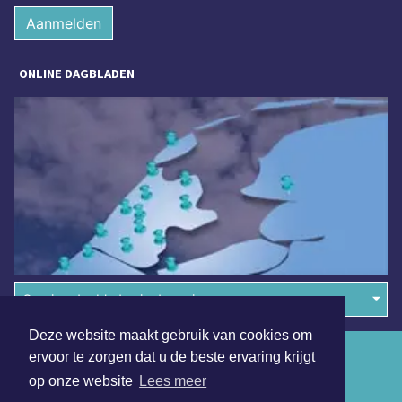
Aanmelden
ONLINE DAGBLADEN
Overige dagbladen in de regio
Deze website maakt gebruik van cookies om
Algemene voorwaarden
ervoor te zorgen dat u de beste ervaring krijgt
op onze website
Lees meer
Disclaimer