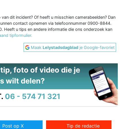
ip van dit incident? Of heeft u misschien camerabeelden? Dan
en kunnen contact opnemen via telefoonnummer 0900-8844.
 Heeft u tips en andere informatie die ons onderzoek kan
and tipformulier.
Maak
Lelystadsdagblad
je Google-favoriet
ip, foto of video die je
s wilt delen?
.
06 - 574 71 321
Post op X
Tip de redactie