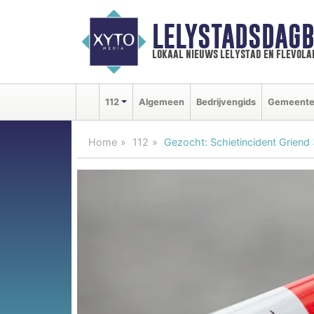
LELYSTADSDAGB
lokaal nieuws lelystad en flevola
112
Algemeen
Bedrijvengids
Gemeent
Home
112
Gezocht: Schietincident Griend 