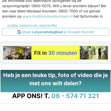
uw informatie ook telefonisch doorgeven via de
opsporingstiplijn: 0800-6070. Wilt u liever anoniem blijven? Bel
dan naar Meld Misdaad Anoniem: 0800-7000 of vul geheel
anoniem op
www.meldmisdaadanoniem.nl
het tipformulier in.
politie
,
onderzoek
,
slachtoffer
Maak
Lelystadsdagblad
je Google-favoriet
Heb je een leuke tip, foto of video die je
met ons wilt delen?
APP ONS!
T.
06 - 574 71 321