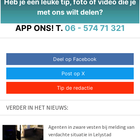
Heb je een leuke tip, foto of video die je
met ons wilt delen?
APP ONS!
T.
06 - 574 71 321
Deel op Facebook
Post op X
Tip de redactie
VERDER IN HET NIEUWS:
Agenten in zware vesten bij melding van
verdachte situatie in Lelystad