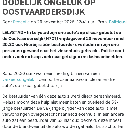
DODELIJK ONGELUK OP
OOSTVAARDERSDIJK
Door
Redactie
op
29 november 2025, 17:41 uur
Bron:
Politie.nl
LELYSTAD - In Lelystad zijn drie auto’s op elkaar gebotst op
de Oostvaardersdijk (N701) vrijdagavond 28 november rond
20.30 uur. Hierbij is één bestuurder overleden en zijn drie
personen gewond naar het ziekenhuis gebracht. Politie doet
onderzoek en is op zoek naar getuigen en dashcambeelden.
Rond 20.30 uur kwam een melding binnen van een
verkeersongeluk
. Toen politie daar aankwam bleken er drie
auto’s op elkaar gebotst te zijn.
De bestuurder van één deze auto's werd direct gereanimeerd.
Helaas mocht deze hulp niet meer baten en overleed de 53-
jarige bestuurder. De 58-jarige bijrijder van deze auto is met
verwondingen overgebracht naar het ziekenhuis. In een andere
auto zat een bestuurder van 53 jaar oud bekneld, deze moest
door de brandweer uit de auto worden gehaald. Dit slachtoffer