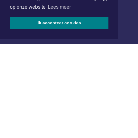
072 8200 600
op onze website
Lees meer
redactie@xyto.nl
www.xyto.nl
Ik accepteer cookies
SOCIAL MEDIA
NIEUWSBRIEF AANMELDEN
Schrijf je in voor onze nieuwsbrief en krijg wekelijks een
samenvatting van alle gebeurtenissen uit jouw regio.
Aanmelden
ONLINE DAGBLADEN