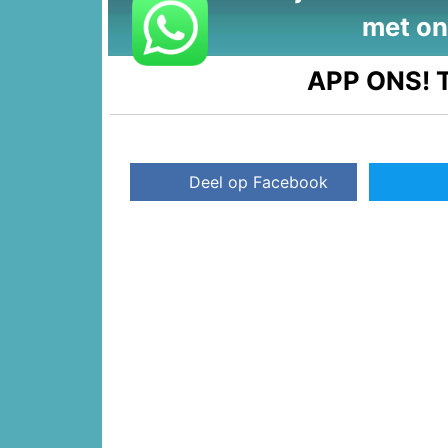
met on
APP ONS!
T
Deel op Facebook