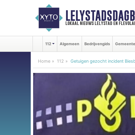
LELYSTADSDAGB
lokaal nieuws lelystad en flevola
112
Algemeen
Bedrijvengids
Gemeent
Home
112
Getuigen gezocht incident Bies