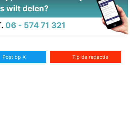
s wilt delen?
.
06 - 574 71 321
Post op X
Tip de redactie