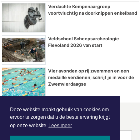
Verdachte Kempenaargroep
voortvluchtig na doorknippen enkelband
Veldschool Scheepsarcheologie
Flevoland 2026 van start
Vier avonden op rij zwemmen en een
medaille verdienen; schrijf je in voor de
Zwemvierdaagse
Deze website maakt gebruik van cookies om
ONZE
PARTNERS
ervoor te zorgen dat u de beste ervaring krijgt
op onze website
Lees meer