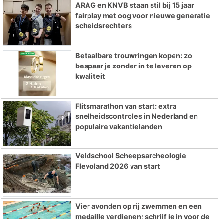
ARAG en KNVB staan stil bij 15 jaar
fairplay met oog voor nieuwe generatie
scheidsrechters
Betaalbare trouwringen kopen: zo
bespaar je zonder in te leveren op
kwaliteit
Flitsmarathon van start: extra
snelheidscontroles in Nederland en
populaire vakantielanden
Veldschool Scheepsarcheologie
Flevoland 2026 van start
Vier avonden op rij zwemmen en een
medaille verdienen; schrijf je in voor de