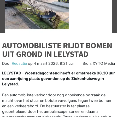
Vorige
V
AUTOMOBILISTE RIJDT BOMEN
UIT GROND IN LELYSTAD
Door
Redactie
op
4 maart 2026, 9:21 uur
Bron: XYTO Media
LELYSTAD - Woensdagochtend heeft er omstreeks 08.30 uur
een aanrijding plaats gevonden op de Ziekenhuisweg in
Lelystad.
Een automobiliste verloor door nog onbekende oorzaak de
macht over het stuur en botste vervolgens tegen twee bomen
en een verkeersbord. De bestuurster is ter plaatse
gecontroleerd door het ambulancepersoneel en daarna
overgebracht naar het ziekenhuis. Twee kinderen welke ook in