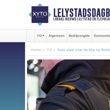
LELYSTADSDAGB
lokaal nieuws lelystad en flevola
112
Algemeen
Bedrijvengids
Gemeent
Home
112
Auto slaat over de kop op Rund