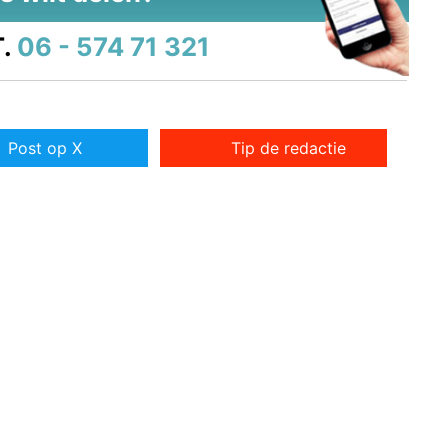
.
06 - 574 71 321
Post op X
Tip de redactie