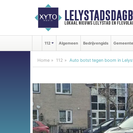
LELYSTADSDAGB
lokaal nieuws lelystad en flevola
112
Algemeen
Bedrijvengids
Gemeent
Home
112
Auto botst tegen boom in Lelys