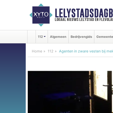
LELYSTADSDAGB
lokaal nieuws lelystad en flevola
112
Algemeen
Bedrijvengids
Gemeent
Home
112
Agenten in zware vesten bij mel