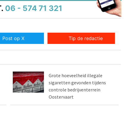
.
06 - 574 71 321
Post op X
Tip de redactie
Grote hoeveelheid illegale
sigaretten gevonden tijdens
controle bedrijventerrein
Oostervaart